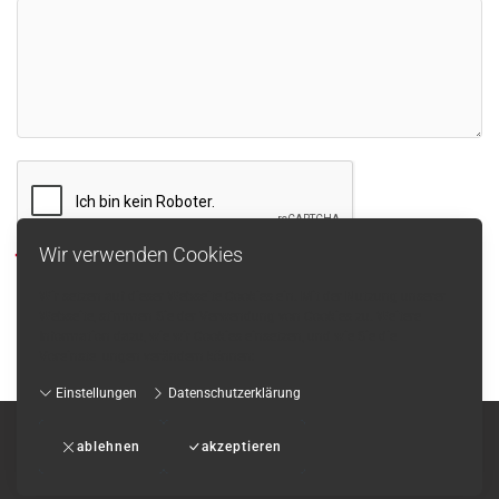
Wir verwenden Cookies
Ja, ich akzeptiere die
AGB
.
Wir setzen auf dieser Webseite Cookies ein. Mit der Nutzung unserer
Webseite, stimmen Sie der Verwendung von Cookies zu. Weitere
Absenden
Information dazu, wie wir Cookies einsetzen, und wie Sie die
Voreinstellungen verändern können:
Einstellungen
Datenschutzerklärung
ablehnen
akzeptieren
Impressum
-
AGB
-
Datenschutzerklärung
-
Kontakt