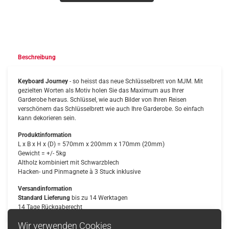
Beschreibung
Keyboard Journey
- so heisst das neue Schlüsselbrett von MJM. Mit
gezielten Worten als Motiv holen Sie das Maximum aus Ihrer
Garderobe heraus. Schlüssel, wie auch Bilder von Ihren Reisen
verschönern das Schlüsselbrett wie auch Ihre Garderobe. So einfach
kann dekorieren sein.
Produktinformation
L x B x H x (D) = 570mm x 200mm x 170mm (20mm)
Gewicht = +/- 5kg
Altholz kombiniert mit Schwarzblech
Hacken- und Pinmagnete à 3 Stuck inklusive
Versandinformation
Standard Lieferung
bis zu 14 Werktagen
14 Tage Rückgaberecht
Wir verwenden Cookies